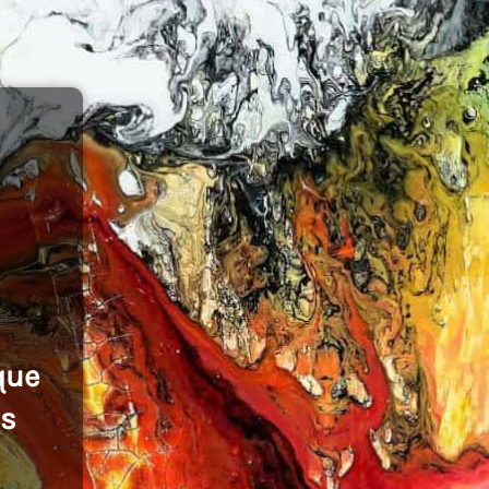
que
es