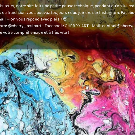
isiteurs, notre site fait une petite pause technique, pendant qu’on lui re
 de fraîcheur, vous pouvez toujours nous joindre sur Instagram, Faceb
ail — on vous répond avec plaisir 😉
am: @cherry_resinart - Facebook: CHERRY ART - Mail: contact@cherryar
e votre compréhension et à très vite !