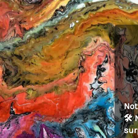
Not
🛠️
sur