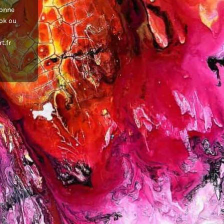
donne
ook ou
t.fr