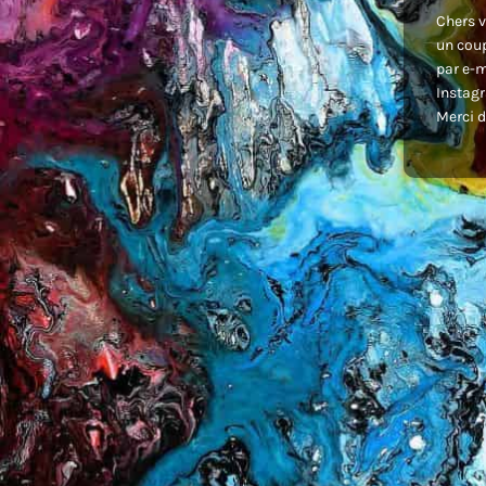
Chers v
un coup
par e-m
Instagr
Merci d