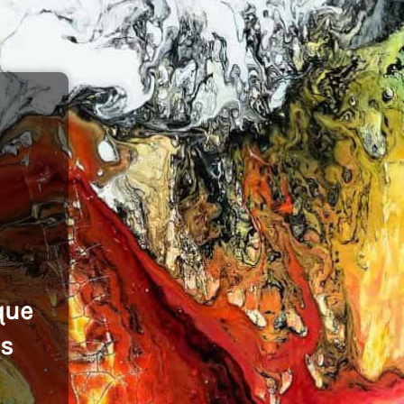
que
es