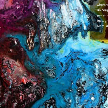
Chers v
un coup
par e-m
Instagr
Merci d