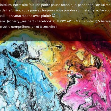
isiteurs, notre site fait une petite pause technique, pendant qu’on lui re
 de fraîcheur, vous pouvez toujours nous joindre sur Instagram, Faceb
ail — on vous répond avec plaisir 😉
am: @cherry_resinart - Facebook: CHERRY ART - Mail: contact@cherryar
e votre compréhension et à très vite !