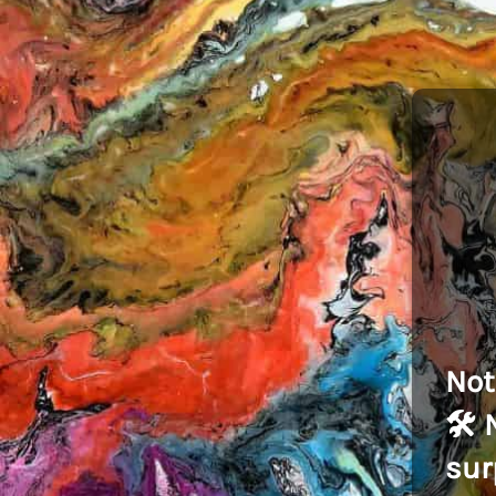
Not
🛠️
sur