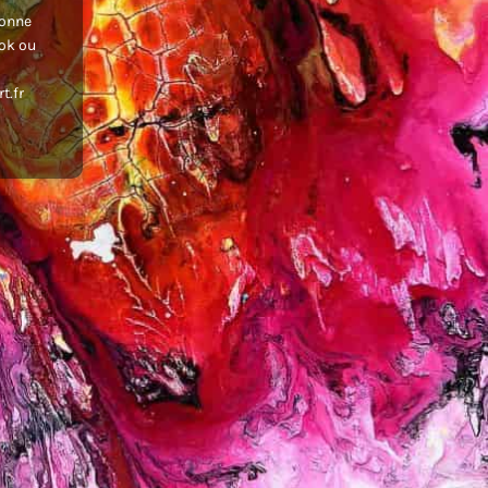
donne
ook ou
t.fr