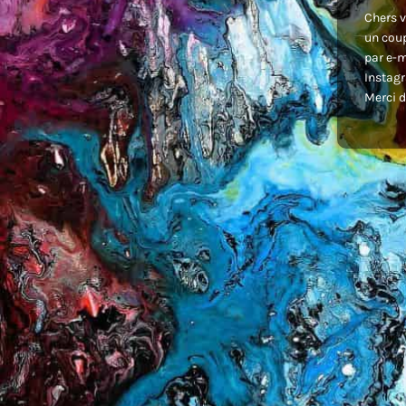
Chers v
un coup
par e-m
Instagr
Merci d