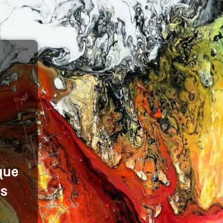
que
es