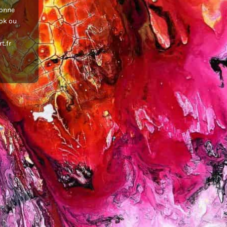
donne
ook ou
t.fr