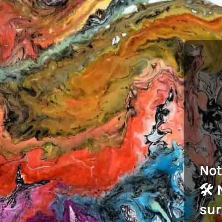
Not
🛠️
sur