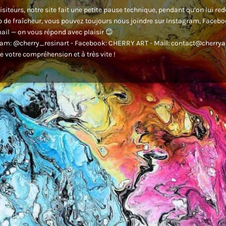
isiteurs, notre site fait une petite pause technique, pendant qu’on lui re
 de fraîcheur, vous pouvez toujours nous joindre sur Instagram, Faceb
ail — on vous répond avec plaisir 😉
am: @cherry_resinart - Facebook: CHERRY ART - Mail: contact@cherryar
e votre compréhension et à très vite !