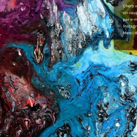
Chers v
un coup
par e-m
Instagr
Merci d