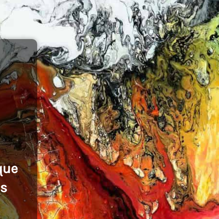
que
es