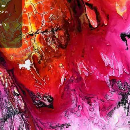
donne
ook ou
t.fr