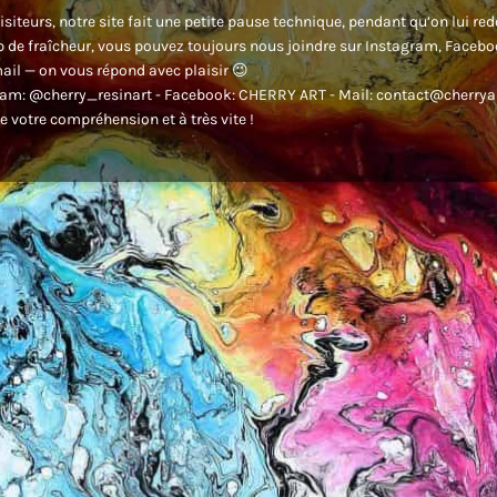
isiteurs, notre site fait une petite pause technique, pendant qu’on lui re
 de fraîcheur, vous pouvez toujours nous joindre sur Instagram, Faceb
ail — on vous répond avec plaisir 😉
am: @cherry_resinart - Facebook: CHERRY ART - Mail: contact@cherryar
e votre compréhension et à très vite !