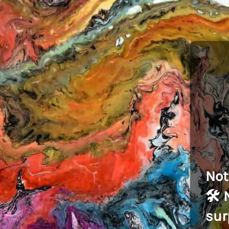
Not
🛠️
sur