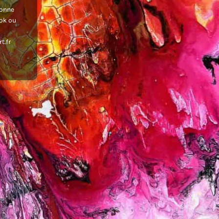
donne
ook ou
t.fr