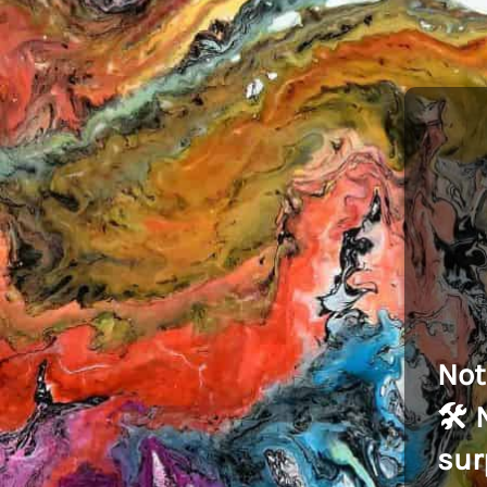
Not
🛠️
sur