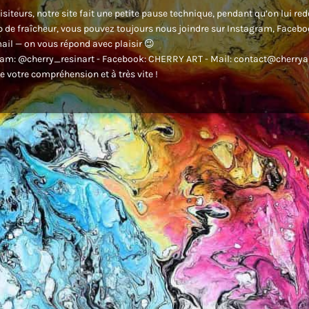
isiteurs, notre site fait une petite pause technique, pendant qu’on lui re
 de fraîcheur, vous pouvez toujours nous joindre sur Instagram, Faceb
ail — on vous répond avec plaisir 😉
am: @cherry_resinart - Facebook: CHERRY ART - Mail: contact@cherryar
e votre compréhension et à très vite !