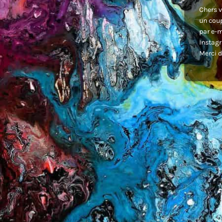
Chers v
un coup
par e-m
Instagr
Merci d