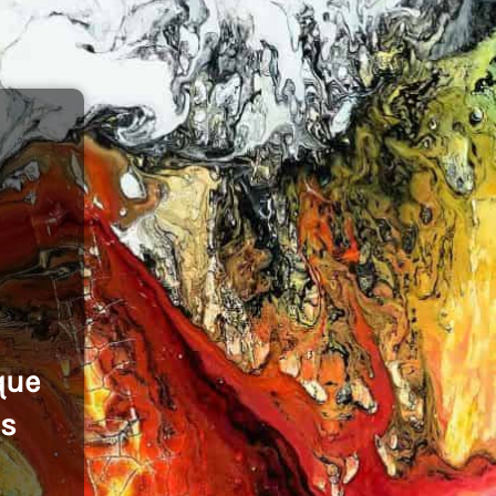
que
es